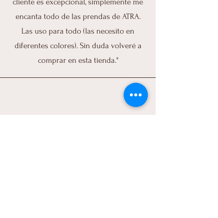
cliente es excepcional, simplemente me
encanta todo de las prendas de ATRA.
Las uso para todo (las necesito en
diferentes colores). Sin duda volveré a
comprar en esta tienda."
Daneirys,RD
“Quede encantada! muy buena calidad,
me ire a fiebrarlo hoy, excelente servicio!
Dios bendiga tu negocio.”
ATRA
787-481-4222