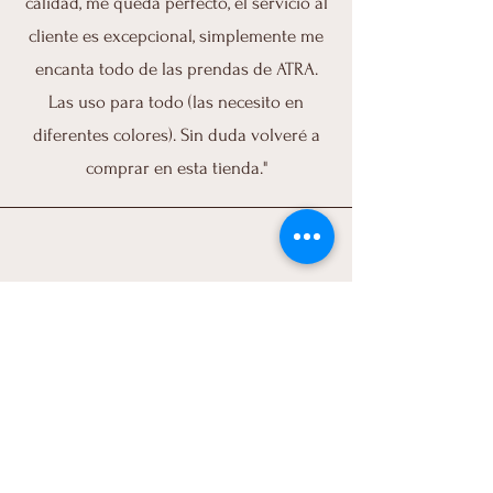
calidad, me queda perfecto, el servicio al
cliente es excepcional, simplemente me
encanta todo de las prendas de ATRA.
Las uso para todo (las necesito en
diferentes colores). Sin duda volveré a
comprar en esta tienda."
Daneirys,RD
“Quede encantada! muy buena calidad,
me ire a fiebrarlo hoy, excelente servicio!
Dios bendiga tu negocio.”
ATRA