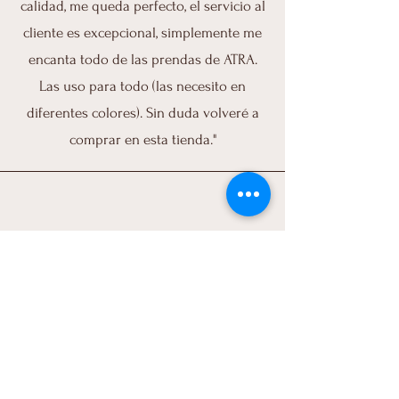
calidad, me queda perfecto, el servicio al
cliente es excepcional, simplemente me
encanta todo de las prendas de ATRA.
Las uso para todo (las necesito en
diferentes colores). Sin duda volveré a
comprar en esta tienda."
Daneirys,RD
“Quede encantada! muy buena calidad,
me ire a fiebrarlo hoy, excelente servicio!
Dios bendiga tu negocio.”