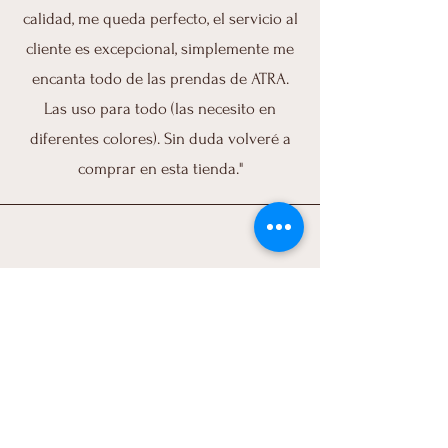
calidad, me queda perfecto, el servicio al
cliente es excepcional, simplemente me
encanta todo de las prendas de ATRA.
Las uso para todo (las necesito en
diferentes colores). Sin duda volveré a
comprar en esta tienda."
Daneirys,RD
“Quede encantada! muy buena calidad,
me ire a fiebrarlo hoy, excelente servicio!
Dios bendiga tu negocio.”