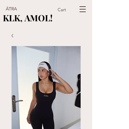
ÀTRA
Cart
KLK, AMOL!
KLK, AMOL!