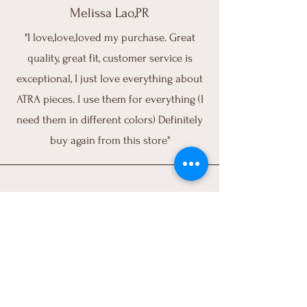
Melissa Lao,PR
"I love,love,loved my purchase. Great
quality, great fit, customer service is
exceptional, I just love everything about
ATRA pieces. I use them for everything (I
need them in different colors) Definitely
buy again from this store"
Daneirys,RD
“Quede encantada! muy buena calidad,
me ire a fiebrarlo hoy, excelente servicio!
Dios bendiga tu negocio.”